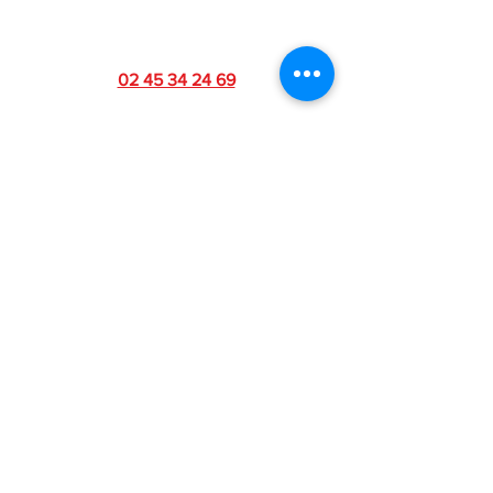
02 45 34 24 69
contact@toursprestigecars.fr
RESTEZ CONNECT
É !
Je m'abonne
© Tours Prestige Cars • Evénementiel
automobile | Tous droits réservés