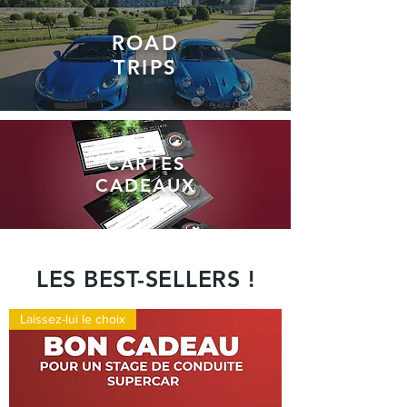
ROAD
TRIPS
CARTES
CADEAUX
LES BEST-SELLERS !
Laissez-lui le choix