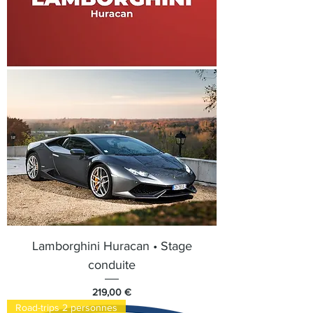
Lamborghini Huracan • Stage
conduite
Prix
219,00 €
Road-trips 2 personnes