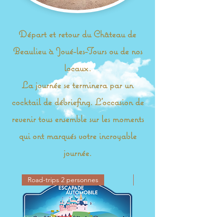
Départ et retour du Château de
Beaulieu à Joué-les-Tours ou de nos
locaux.
La journée se terminera par un
cocktail de débriefing. L'occasion de
revenir tous ensemble sur les moments
qui ont marqués votre incroyable
journée.
Road-trips 2 personnes
Road-trips 2 personnes