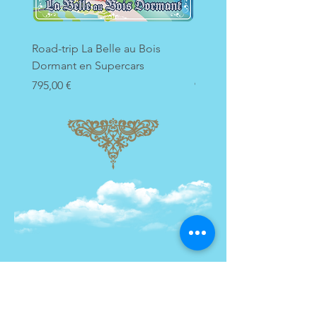
Road-trip La Belle au Bois
Road-trip La Belle au Bo
Dormant en Supercars
Dormant en Ferrari F8
Prix
Prix
795,00 €
995,00 €