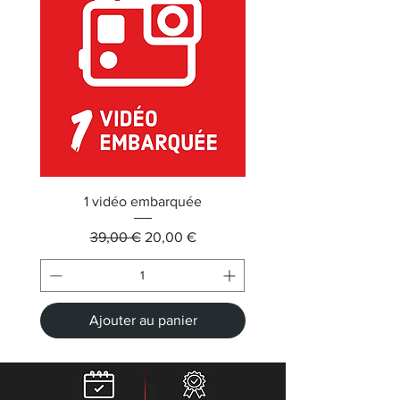
1 vidéo embarquée
Prix original
Prix promotionnel
39,00 €
20,00 €
Ajouter au panier