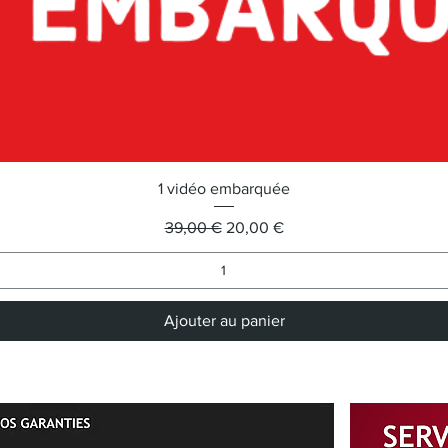
1 vidéo embarquée
Prix original
Prix promotionnel
39,00 €
20,00 €
Ajouter au panier